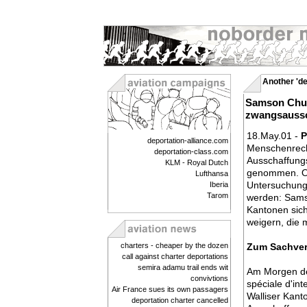
Another 'de
Samson Chuk
zwangsauss
18.May.01 -
P
deportation-alliance.com
Menschenrec
deportation-class.com
Ausschaffung
KLM - Royal Dutch
genommen. Oh
Lufthansa
Untersuchung 
Iberia
Tarom
werden: Sams
Kantonen sich
weigern, die
charters - cheaper by the dozen
Zum Sachver
call against charter deportations
semira adamu trail ends wit
Am Morgen de
convivtions
spéciale d'int
Air France sues its own passagers
Walliser Kanto
deportation charter cancelled