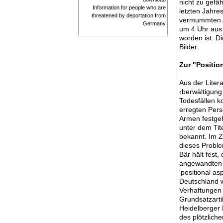
nicht zu gef
Information for people who are
letzten Jahre
threatened by deportation from
vermummten An
Germany
um 4 Uhr aus 
worden ist. D
Bilder.
Zur "Positio
Aus der Liter
‹berwältigung
Todesfällen k
erregten Pers
Armen festgeh
unter dem Tit
bekannt. Im 
dieses Problem
Bär hält fest
angewandten 
'positional a
Deutschland w
Verhaftungen 
Grundsatzartik
Heidelberger 
des plötzlich