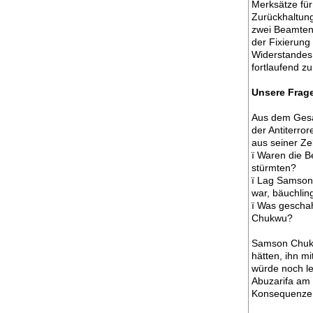
Merksätze für
Zurückhaltung
zwei Beamten 
der Fixierung
Widerstandes i
fortlaufend z
Unsere Frag
Aus dem Gesa
der Antiterro
aus seiner Ze
ï Waren die 
stürmten?
ï Lag Samson
war, bäuchling
ï Was geschah
Chukwu?
Samson Chukw
hätten, ihn m
würde noch l
Abuzarifa am 
Konsequenzen