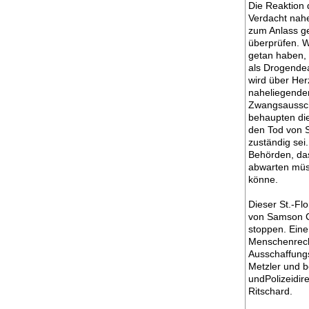
Die Reaktion
Verdacht nahe
zum Anlass g
überprüfen. W
getan haben, 
als Drogendea
wird über Her
naheliegenden
Zwangsausscha
behaupten die
den Tod von S
zuständig sei
Behörden, das
abwarten müs
könne.
Dieser St.-Fl
von Samson C
stoppen. Ein
Menschenrecht
Ausschaffungs
Metzler und b
undPolizeidir
Ritschard.