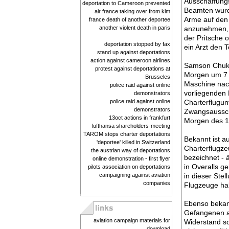
Ausschaffun
deportation to Cameroon prevented
Beamten wurd
air france taking over from klm
Arme auf den 
france death of another deportee
another violent death in paris
anzunehmen, 
der Pritsche 
deportation stopped by fax
ein Arzt den
stand up against deportations
action against cameroon airlines
Samson Chukw
protest against deportations at
Morgen um 7 U
Brusseles
Maschine nac
police raid against online
vorliegenden 
demonstrators
police raid against online
Charterflugun
demonstrators
Zwangsausscha
13oct actions in frankfurt
Morgen des 1
lufthansa shareholders-meeting
TAROM stops charter deportations
Bekannt ist a
'deportee' killed in Switzerland
Charterflugze
the austrian way of deportations
bezeichnet - 
online demonstration - first flyer
in Overalls g
pilots association on deportations
campaigning against aviation
in dieser Ste
companies
Flugzeuge hal
Ebenso bekann
Gefangenen au
aviation campaign materials for
Widerstand so
download